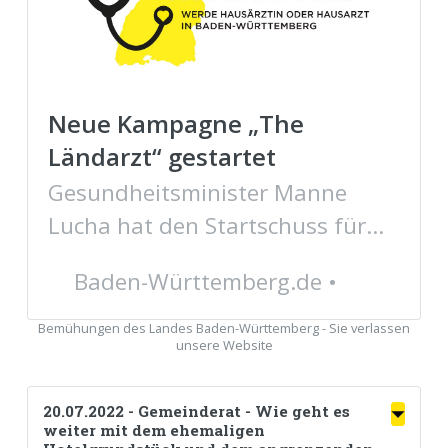
Neue Kampagne „The
Ländarzt“ gestartet
Gesundheitsminister Manne
Lucha hat den Startschuss für
die neue Kampagne „The
Baden-Württemberg.de
Ländarzt – werde Hausärztin
oder Hausarzt in Baden-
Bemühungen des Landes Baden-Württemberg - Sie verlassen
unsere Website
Württemberg“ gegeben. Sie
macht auf die Landarztquote
20.07.2022 - Gemeinderat -
Wie geht es
aufmerksam, über die jährlich 75
weiter mit dem ehemaligen