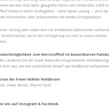
en werden. Eine dafür geeignete Fläche von mindestens 2.000 Quad
fhof mitten in einem Wohngebiet – keine ideale Lösung –, doch di
de Infrastruktur sehr, insbesondere die beiden Grüngutplätze.
icher Umzug wäre außerdem mit erheblichen Mehrkosten verbunden, 
 Komfortverlust durch eine Verlagerung ist nicht zu unterschätzen
lten.
sweichmöglichkeit zum Wertstoffhof im benachbarten Palmbac
er Landkreis mit der Stadt Karlsruhe entsprechende Vereinbarungen 
 nicht aus, um den zusätzlichen Bedarf aus Waldbronn aufzunehm
aktion der Freien Wähler Waldbronn
tel, Volker Becker, Désirée Fuchs
Sie uns auf Instagram & Facebook.