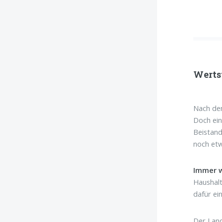
Werts
Nach dem
Doch ein
Beistand
noch etw
Immer w
Haushalt
dafür ei
Der Land