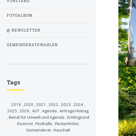
VORSTAND
FOTOALBUM
@ NEWSLETTER
GEMEINDERATSWAHLEN
Tags
2019
,
2020
,
2021
,
2022
,
2023
,
2024
,
2025
,
2026
,
AUT
,
Agenda
,
Anfrage/Antrag
,
Beirat für Umwelt und Agenda
,
Ermlisgrund
,
Etzenrot
,
Festhalle
,
Fleckenhöhe
,
Gemeinderat
,
Haushalt