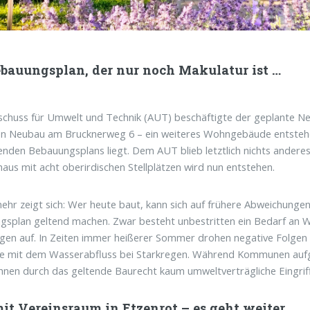
ebauungsplan, der nur noch Makulatur ist …
chuss für Umwelt und Technik (AUT) beschäftigte der geplante N
en Neubau am Brucknerweg 6 – ein weiteres Wohngebäude entsteh
enden Bebauungsplans liegt. Dem AUT blieb letztlich nichts anderes
haus mit acht oberirdischen Stellplätzen wird nun entstehen.
ehr zeigt sich: Wer heute baut, kann sich auf frühere Abweichung
gsplan geltend machen. Zwar besteht unbestritten ein Bedarf an
agen auf. In Zeiten immer heißerer Sommer drohen negative Folgen
 mit dem Wasserabfluss bei Starkregen. Während Kommunen aufger
ihnen durch das geltende Baurecht kaum umweltverträgliche Eingrif
it Vereinsraum in Etzenrot – es geht weiter