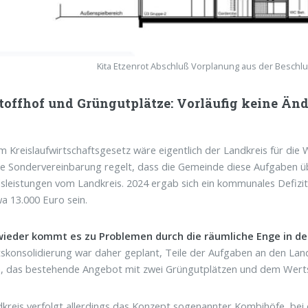
Kita Etzenrot Abschluß Vorplanung aus der Beschlu
toffhof und Grüngutplätze: Vorläufig keine Än
 Kreislaufwirtschaftsgesetz wäre eigentlich der Landkreis für die
e Sondervereinbarung regelt, dass die Gemeinde diese Aufgaben 
sleistungen vom Landkreis. 2024 ergab sich ein kommunales Defizit
a 13.000 Euro sein.
ieder kommt es zu Problemen durch die räumliche Enge in de
skonsolidierung war daher geplant, Teile der Aufgaben an den Land
n, das bestehende Angebot mit zwei Grüngutplätzen und dem Wertst
kreis verfolgt allerdings das Konzept sogenannter Kombihöfe, be