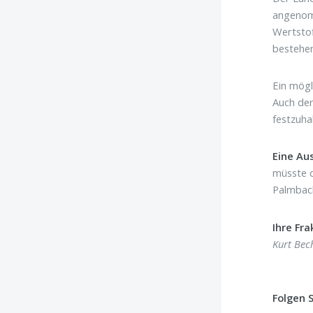
angenomm
Wertstof
bestehen
Ein mögl
Auch der
festzuha
Eine Au
müsste d
Palmbach
Ihre Fr
Kurt Bech
Folgen 