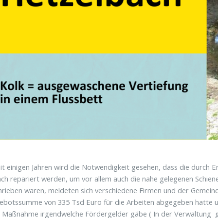
it einigen Jahren wird die Notwendigkeit gesehen, dass die durch
ch repariert werden, um vor allem auch die nahe gelegenen Schie
rieben waren, meldeten sich verschiedene Firmen und der Gemeindera
ebotssumme von 335 Tsd Euro für die Arbeiten abgegeben hatte u
e Maßnahme irgendwelche Fördergelder gäbe ( In der Verwaltung gib